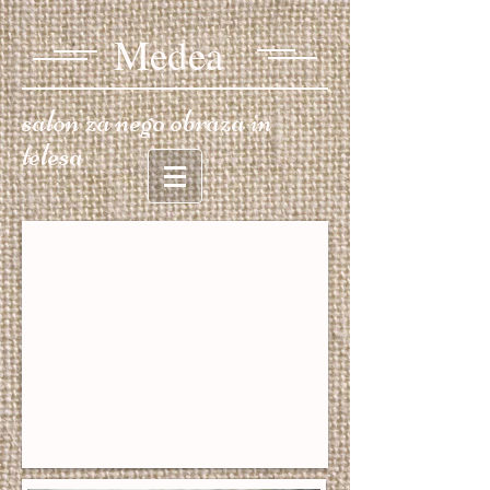
Medea​​
salon za nego obraza in
telesa