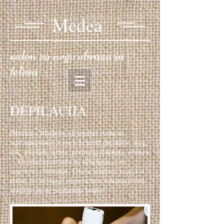
Medea​​
salon za nego obraza in
telesa
DEPILACIJA
Dlačice s hladnim ali toplim voskom
odstranjujemo z vseh želenih predelov; nog,
rok, pazduh, hrbta, področja bikinija, obraza
... Depilacija seveda ni neboleča, a se
zagotovo obrestuje. Dlačic namreč vsaj 3-4
tedne po tretmaju ni potrebno odstranjevati,
zredčijo se in postanejo tanjše.